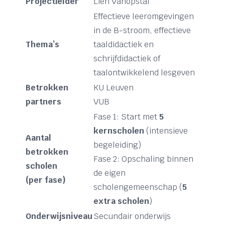
Projectleider
Lien Vanopstal
Effectieve leeromgevingen
in de B-stroom, effectieve
Thema’s
taaldidactiek en
schrijfdidactiek of
taalontwikkelend lesgeven
Betrokken
KU Leuven
partners
VUB
Fase 1: Start met
5
kernscholen
(intensieve
Aantal
begeleiding)
betrokken
Fase 2: Opschaling binnen
scholen
de eigen
(per fase)
scholengemeenschap (
5
extra scholen
)
Onderwijsniveau
Secundair onderwijs