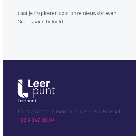
Laat je inspireren door onze nieuwsbrieven
Geen spam, beloofd.
Leerpunt
Koning Albert II-laan 15 bus 917 1210 Brussel
+32 9 247 20 04