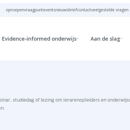
oproepen
vraagpunt
events
nieuwsbrief
contact
veelgestelde vragen 
Evidence-informed onderwijs
Aan de slag
binar, studiedag of lezing om lerarenopleiders en onderwij
en.