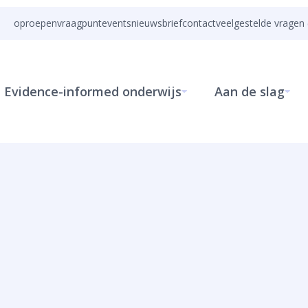
oproepen
vraagpunt
events
nieuwsbrief
contact
veelgestelde vragen 
Evidence-informed onderwijs
Aan de slag