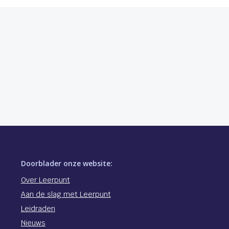
Doorblader onze website:
Over Leerpunt
Aan de slag met Leerpunt
Leidraden
Nieuws