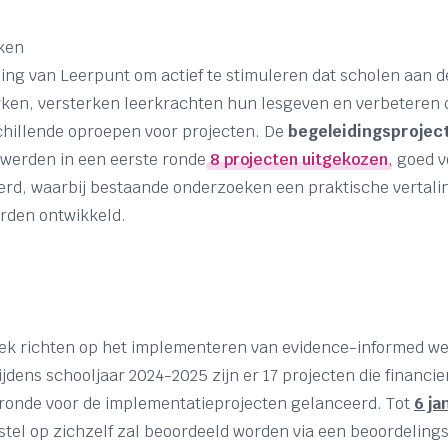
rken
ling van Leerpunt om actief te stimuleren dat scholen aan 
ken, versterken leerkrachten hun lesgeven en verbeteren d
chillende oproepen voor projecten. De
begeleidingsprojec
j werden in een eerste ronde
8 projecten uitgekozen
, goed v
rd, waarbij bestaande onderzoeken een praktische vertalin
rden ontwikkeld.
ifiek richten op het implementeren van evidence-informed we
ijdens schooljaar 2024-2025 zijn er 17 projecten die financ
sronde voor de implementatieprojecten gelanceerd. Tot
6 ja
rstel op zichzelf zal beoordeeld worden via een beoordelin