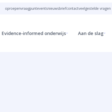
oproepen
vraagpunt
events
nieuwsbrief
contact
veelgestelde vragen 
Evidence-informed onderwijs
Aan de slag