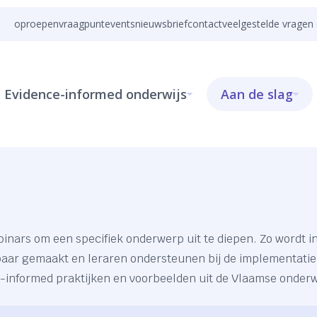
oproepen
vraagpunt
events
nieuwsbrief
contact
veelgestelde vragen 
Evidence-informed onderwijs
Aan de slag
nars om een specifiek onderwerp uit te diepen. Zo wordt in
kbaar gemaakt en leraren ondersteunen bij de implementat
-informed praktijken en voorbeelden uit de Vlaamse onderwi