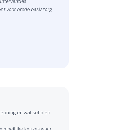
interventies
ent voor brede basiszorg
steuning en wat scholen
de moeilijke keuzes waar