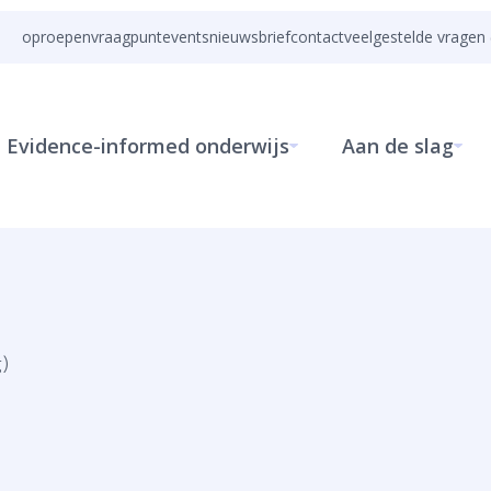
oproepen
vraagpunt
events
nieuwsbrief
contact
veelgestelde vragen 
Evidence-informed onderwijs
Aan de slag
g)