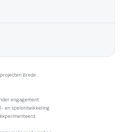
 projecten Brede
zonder engagement
l- en spelontwikkeling
eëxperimenteerd,