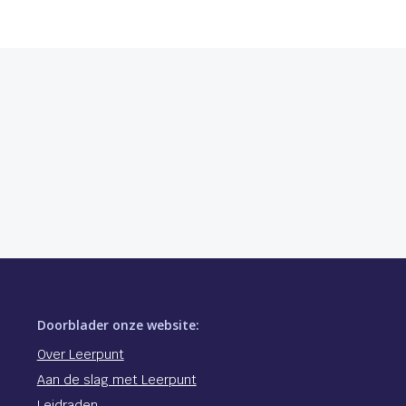
Doorblader onze website:
Over Leerpunt
Aan de slag met Leerpunt
Leidraden