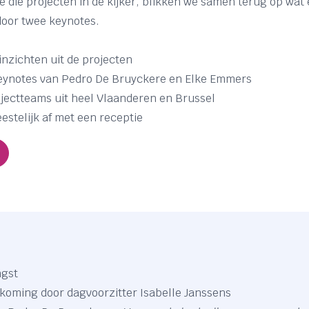
e die projecten in de kijker, blikken we samen terug op wat
door twee keynotes.
inzichten uit de projecten
 keynotes van Pedro De Bruyckere en Elke Emmers
jectteams uit heel Vlaanderen en Brussel
eestelijk af met een receptie
ngst
lkoming door dagvoorzitter Isabelle Janssens