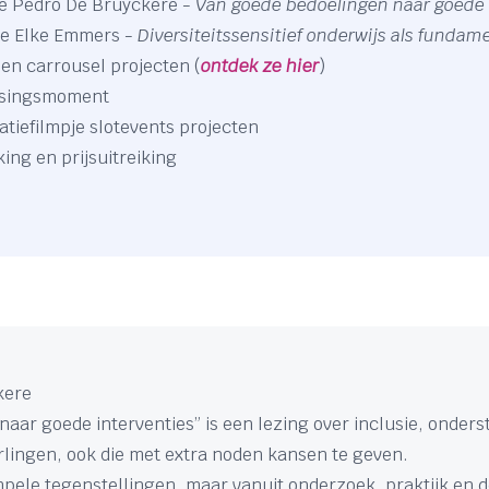
te Pedro De Bruyckere -
Van goede bedoelingen naar goede 
te Elke Emmers -
Diversiteitssensitief onderwijs als fundam
 en carrousel projecten (
ontdek ze hier
)
assingsmoment
atiefilmpje slotevents projecten
ing en prijsuitreiking
kere
aar goede interventies” is een lezing over inclusie, onder
rlingen, ook die met extra noden kansen te geven.
impele tegenstellingen, maar vanuit onderzoek, praktijk en 