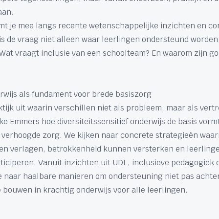
aan.
t je mee langs recente wetenschappelijke inzichten en co
is de vraag niet alleen waar leerlingen ondersteund worden
 Wat vraagt inclusie van een schoolteam? En waarom zijn g
derwijs als fundament voor brede basiszorg
tijk uit waarin verschillen niet als probleem, maar als ver
lke Emmers hoe diversiteitssensitief onderwijs de basis vorm
 verhoogde zorg. We kijken naar concrete strategieën waa
en verlagen, betrokkenheid kunnen versterken en leerlin
ticiperen. Vanuit inzichten uit UDL, inclusieve pedagogiek 
e naar haalbare manieren om ondersteuning niet pas achter
 bouwen in krachtig onderwijs voor alle leerlingen.