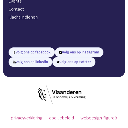
Events
Contact
Klacht indienen
volg ons op facebook
volg ons op instagram
volg ons op linkedin
volg ons op twitter
privacyverklaring
cookiebeleid
webdesign
figure8