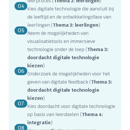
leerproces (
Thema 2: leerlingen
)
04
Kies digitale technologie die aansluit bij
de leeftijd en de ontwikkelingsfase van
leerlingen (
Thema 2: leerlingen
)
05
Neem de mogelijkheden van
visualisatietools en immersieve
technologie onder de loep (
Thema 3:
doordacht digitale technologie
kiezen
)
06
Onderzoek de mogelijkheden voor het
geven van digitale feedback (
Thema 3:
doordacht digitale technologie
kiezen
)
07
Kies doordacht voor digitale technologie
op basis van leerdoelen (
Thema 4:
integratie
)
08