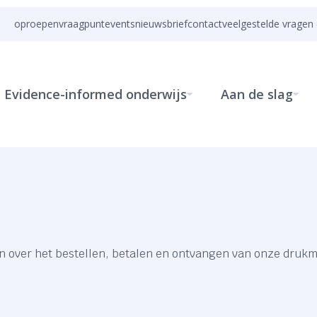
oproepen
vraagpunt
events
nieuwsbrief
contact
veelgestelde vragen 
Evidence-informed onderwijs
Aan de slag
n over het bestellen, betalen en ontvangen van onze drukm