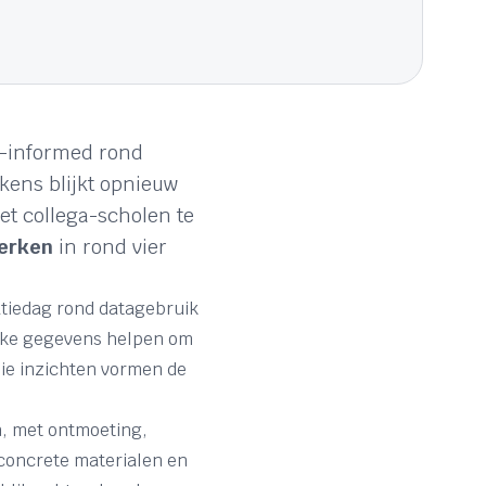
e-informed rond
lkens blijkt opnieuw
t collega-scholen te
werken
in rond vier
atiedag rond datagebruik
Welke gegevens helpen om
Die inzichten vormen de
, met ontmoeting,
, concrete materialen en