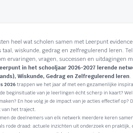
rkten heel wat scholen samen met Leerpunt evidenc
s taal, wiskunde, gedrag en zelfregulerend leren. Te
om ervaringen, vragen, successen en uitdagingen me
eerpunt in het schooljaar 2026-2027 lerende net
lands), Wiskunde, Gedrag en Zelfregulerend leren
.
s 2026
trappen we het jaar af met een gezamenlijke inspir
 de beginsituatie van je leerlingen écht scherp in kaart? 
ken? En hoe volg je de impact van je acties effectief op? 
 van het traject.
komen de deelnemers van elk netwerk meerdere keren samen
als rode draad: actuele inzichten uit onderzoek en praktijk