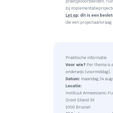
praktijkvoorbeelden, rui
bij implementatieproject
Let op
: dit is een beslo
die een projectaanvraag 
Praktische informatie
Voor wie?
Per thema is e
onderwijs (voormiddag).
Datum:
maandag 24 augu
Locatie:
Instituut Anneessens-F
Groot Eiland 39
1000 Brussel