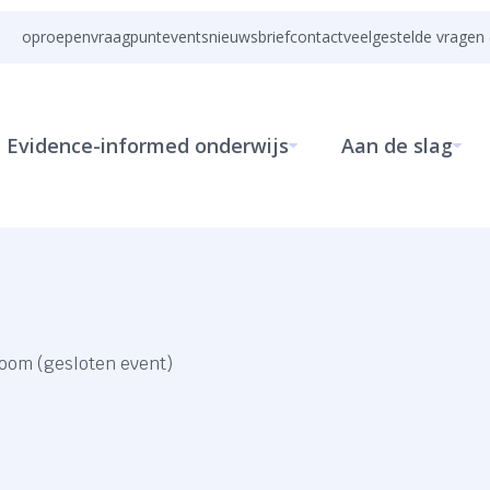
oproepen
vraagpunt
events
nieuwsbrief
contact
veelgestelde vragen 
Evidence-informed onderwijs
Aan de slag
oom (gesloten event)