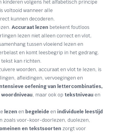
en kinderen volgens het alfabetisch principe
s voltooid wanneer alle
orrect kunnen decoderen.
lezen.
Accuraat lezen
betekent foutloos
lingen lezen niet alleen correct en vlot,
n samenhang tussen vloeiend lezen en
rbelast en komt leesbegrip in het gedrang.
e tekst kan richten.
uivere woorden, accuraat en vlot te lezen, is
lingen, afleidingen, vervoegingen en
intensieve oefening van lettercombinaties,
p
woordniveau
, maar ook op
tekstniveau
en
te
lezen
en
begeleide
en
individuele leestijd
en zoals voor-koor-doorlezen, duolezen,
domeinen en tekstsoorten
zorgt voor