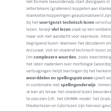
Het formele leesonderwijs start doorgaans in 
lettertekens (grafemen) koppelen aan klanke
klankletterkoppelingen geautomatiseerd zij
Bij het
voortgezet technisch lezen
verschui
lezen, terwijl
vlot lezen
slaat op een voldoe
maar ook met aandacht voor expressie, inton
begrijpend lezen: Wanneer het decoderen on
Accuraat, vlot en vloeiend technisch lezen zo
Om
complexere woorden
, zoals meerletter
het laten nadenken over morfologie (woord
verbuigingen helpt leerlingen bij het herke
woorddelen en spellingspatronen
speelt ee
in combinatie met
spellingonderwijs
. Immers
Je kan als leraar het vloeiend lezen bevorder
te voorzien (cfr. het GRIMM-model: het Grad
theaterlezen en tutorlezen zijn hiervoor ges