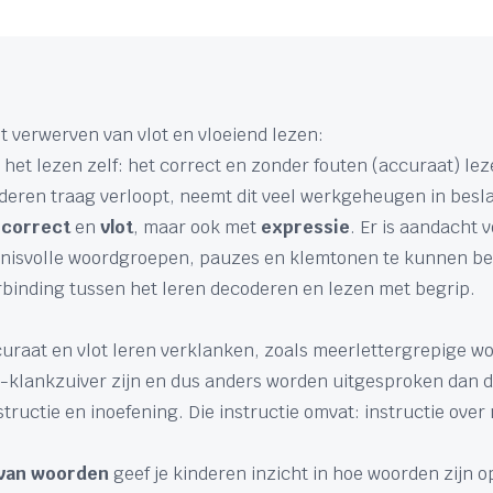
et verwerven van vlot en vloeiend lezen:
n het lezen zelf: het correct en zonder fouten (accuraat) l
coderen traag verloopt, neemt dit veel werkgeheugen in be
n
correct
en
vlot
, maar ook met
expressie
. Er is aandacht
nisvolle woordgroepen, pauzes en klemtonen te kunnen bep
erbinding tussen het leren decoderen en lezen met begrip.
raat en vlot leren verklanken, zoals meerlettergrepige wo
t-klankzuiver zijn en dus anders worden uitgesproken dan d
structie en inoefening. Die instructie omvat: instructie over
 van woorden
geef je kinderen inzicht in hoe woorden zijn