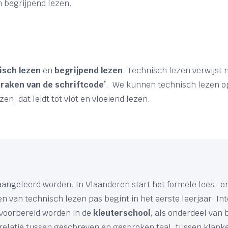
én begrijpend lezen.
isch
lezen
en
begrijpend
lezen
. Technisch lezen verwijst
kraken van de schriftcode’
. We kunnen technisch lezen op
en, dat leidt tot vlot en vloeiend lezen.
aangeleerd worden. In Vlaanderen start het formele lees- en
ren van technisch lezen pas begint in het eerste leerjaar. In
t voorbereid worden in de
kleuterschool
, als onderdeel van 
 relatie tussen geschreven en gesproken taal, tussen klank