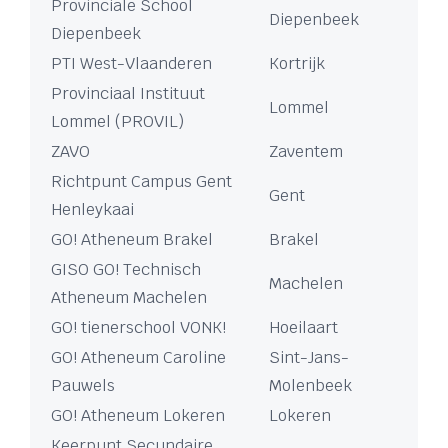
Provinciale School
Diepenbeek
Diepenbeek
PTI West-Vlaanderen
Kortrijk
Provinciaal Instituut
Lommel
Lommel (PROVIL)
ZAVO
Zaventem
Richtpunt Campus Gent
Gent
Henleykaai
GO! Atheneum Brakel
Brakel
GISO GO! Technisch
Machelen
Atheneum Machelen
GO! tienerschool VONK!
Hoeilaart
GO! Atheneum Caroline
Sint-Jans-
Pauwels
Molenbeek
GO! Atheneum Lokeren
Lokeren
Keerpunt Secundaire