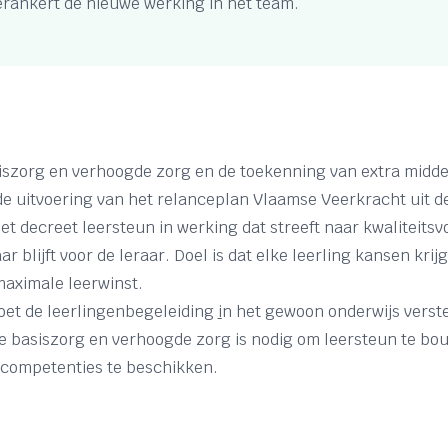
erankert de nieuwe werking in het team.
iszorg en verhoogde zorg en de toekenning van extra midd
de uitvoering van het relanceplan Vlaamse Veerkracht uit d
t decreet leersteun in werking dat streeft naar kwaliteitsvo
r blijft voor de leraar. Doel is dat elke leerling kansen krij
maximale leerwinst.
oet de leerlingenbegeleiding
i
n het gewoon onderwijs verst
de basiszorg en verhoogde zorg is nodig om leersteun te bo
 competenties te beschikken.