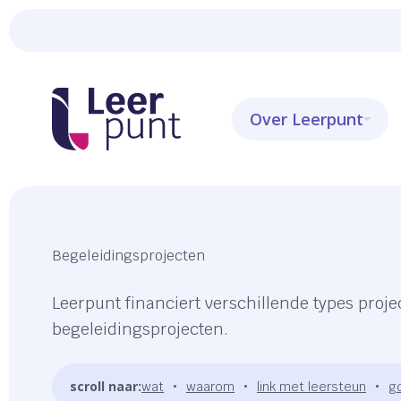
Over Leerpunt
Begeleidingsprojecten
Leerpunt financiert verschillende types proj
begeleidingsprojecten.
scroll naar:
wat
waarom
link met leersteun
g