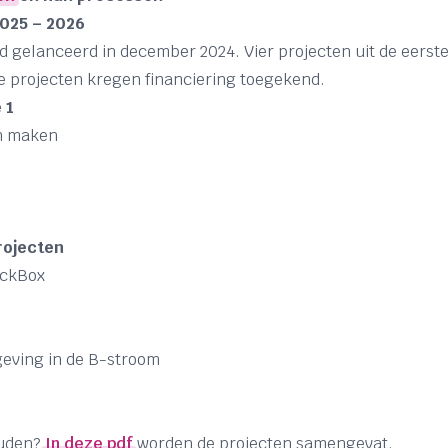
2025 – 2026
 gelanceerd in december 2024. Vier projecten uit de eerst
e projecten kregen financiering toegekend.
 1
n maken
rojecten
lackBox
geving in de B-stroom
ouden?
In deze pdf
worden de projecten samengevat.