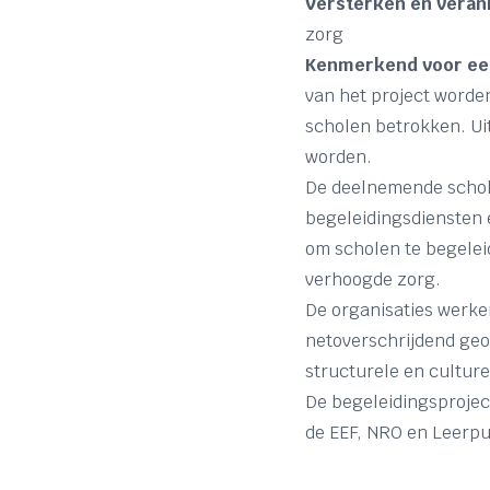
Versterken en vera
zorg
Kenmerkend voor een
van het project worde
scholen betrokken. Uit
worden.
De deelnemende schole
begeleidingsdiensten 
om scholen te begelei
verhoogde zorg.
De organisaties werken
netoverschrijdend geo
structurele en culture
De begeleidingsprojec
de EEF, NRO en Leerp