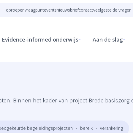
oproepen
vraagpunt
events
nieuwsbrief
contact
veelgestelde vragen 
Evidence-informed onderwijs
Aan de slag
ecten. Binnen het kader van project Brede basiszor
oedgekeurde begeleidingsprojecten
bereik
verankering