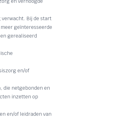
szorg en verhoogde
 verwacht. Bij de start
n meer geïnteresseerde
len gerealiseerd
gische
siszorg en/of
en, die netgebonden en
cten inzetten op
en en/of leidraden van