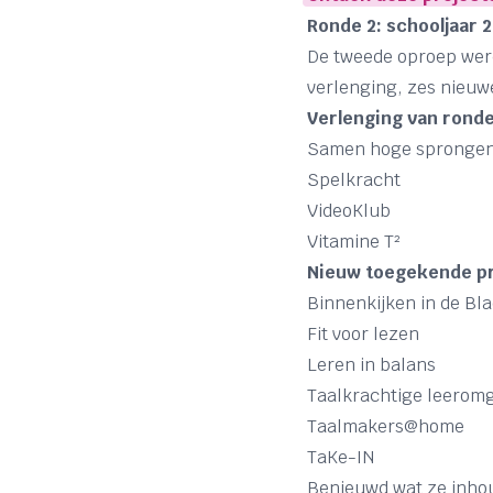
Ronde 2: schooljaar 
De tweede oproep werd
verlenging, zes nieuw
Verlenging van ronde
Samen hoge spronge
Spelkracht
VideoKlub
Vitamine T²
Nieuw toegekende p
Binnenkijken in de B
Fit voor lezen
Leren in balans
Taalkrachtige leerom
Taalmakers@home
TaKe-IN
Benieuwd wat ze inh