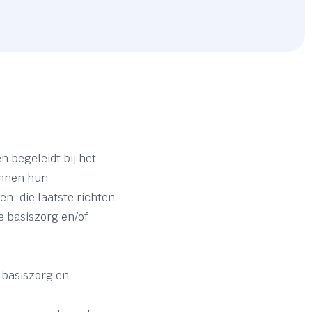
n begeleidt bij het
innen hun
n: die laatste richten
e basiszorg en/of
 basiszorg en