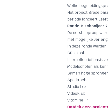
Welke begeleidingspro
Het project Brede basi
periode lanceert Leer
Ronde 1: schooljaar
De eerste oproep werd 
met mogelijke verleng
In deze ronde werden 
BRU-taal
Leercollectief basis 
Modelscholen als ken
Samen hoge spronge
Spelkracht
Studio Lex
VideoKlub
Vitamine T²
Ontdek deze project