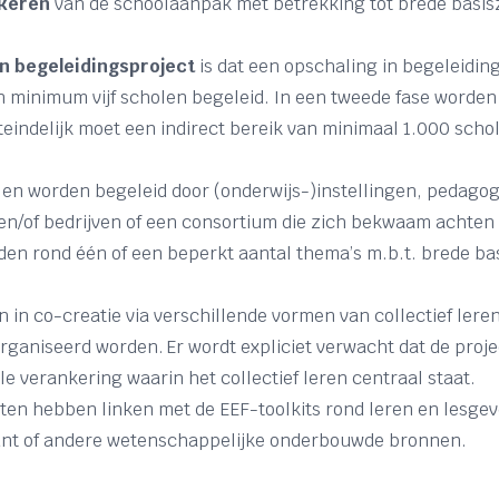
nkeren
van de schoolaanpak met betrekking tot brede basi
 begeleidingsproject
is dat een opschaling in begeleiding
n minimum vijf scholen begeleid. In een tweede fase worde
eindelijk moet een indirect bereik van minimaal 1.000 scho
n worden begeleid door (onderwijs-)instellingen, pedago
en/of bedrijven of een consortium die zich bekwaam achten
den rond één of een beperkt aantal thema’s m.b.t. brede ba
 in co-creatie via verschillende vormen van collectief ler
rganiseerd worden. Er wordt expliciet verwacht dat de proje
le verankering waarin het collectief leren centraal staat.
ten hebben linken met de EEF-toolkits rond leren en lesgev
unt of andere wetenschappelijke onderbouwde bronnen.