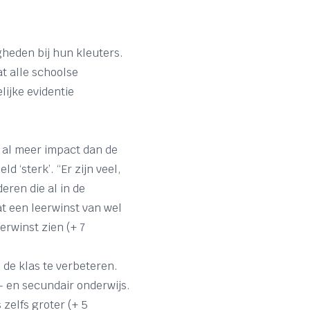
gheden bij hun kleuters.
t alle schoolse
ijke evidentie
t al meer impact dan de
ld ‘sterk’. “Er zijn veel,
eren die al in de
at een leerwinst van wel
erwinst zien (+ 7
 de klas te verbeteren.
- en secundair onderwijs.
s zelfs groter (+ 5