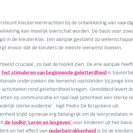
rsteunt kleuterleerkrachten bij de ontwikkeling van vaardi
ikkeling kan moeilijk overschat worden. De basis voor zowa
d in de kleuterklas. Een aanpak gestoeld op wetenschappel
orgt ervoor dat de kleuters de meeste leerwinst boeken.
n
orbeeld cruciaal, zo laat de toolkit zien. De ene aanpak heef
r
het stimuleren van beginnende geletterdheid
is bijvoorbee
ionale onderzoeken die leerwinst vaststelden bij jonge kind
 activiteiten rond geletterdheid kregen. Gemiddeld levert d
etten op communicatie en taal laat potentieel een sterke le
edelijk sterke evidentie”, legt Pedro De Bruyckere uit.
nheid blijkt opnieuw erg belangrijk om de leerprestaties in
it
de toolkit ‘Leren en lesgeven’
voor kinderen uit het basis
sterk en het effect van
ouderbetrokkenheid
is bij de kleuter