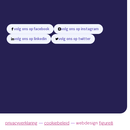
volg ons op facebook
volg ons op instagram
volg ons op linkedin
volg ons op twitter
privacyverklaring
cookiebeleid
webdesign
figure8