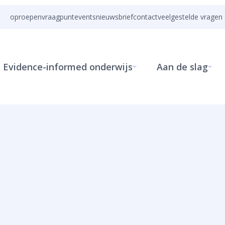
oproepen
vraagpunt
events
nieuwsbrief
contact
veelgestelde vragen 
Evidence-informed onderwijs
Aan de slag