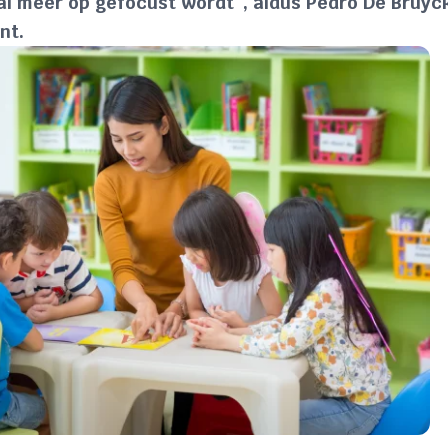
al meer op gefocust wordt”, aldus Pedro De Bruy
nt.