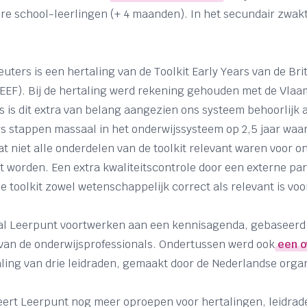
e school-leerlingen (+ 4 maanden). In het secundair zwakt d
euters is een hertaling van de Toolkit Early Years van de Br
EF). Bij de hertaling werd rekening gehouden met de Vlaa
 is dit extra van belang aangezien ons systeem behoorlijk a
 stappen massaal in het onderwijssysteem op 2,5 jaar waar 
at niet alle onderdelen van de toolkit relevant waren voor onz
 worden. Een extra kwaliteitscontrole door een externe par
e toolkit zowel wetenschappelijk correct als relevant is voo
al Leerpunt voortwerken aan een kennisagenda, gebaseerd 
 van de onderwijsprofessionals. Ondertussen werd ook
een o
ling van drie leidraden, gemaakt door de Nederlandse orga
rt Leerpunt nog meer oproepen voor hertalingen, leidrade