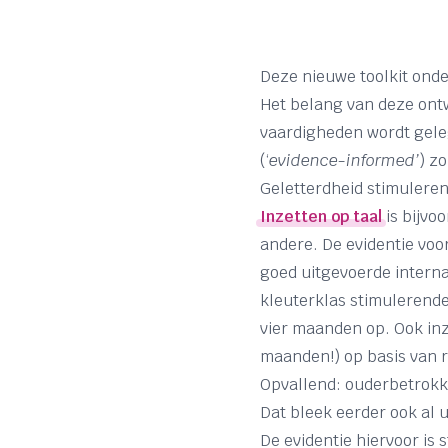
Deze nieuwe toolkit onde
Het belang van deze ontw
vaardigheden wordt geleg
(‘
evidence-informed’
) z
Geletterdheid stimulere
Inzetten op taal
is bijvo
andere. De evidentie voo
goed uitgevoerde internat
kleuterklas stimulerende
vier maanden op. Ook inz
maanden!) op basis van r
Opvallend: ouderbetrokke
Dat bleek eerder ook al u
De evidentie hiervoor is 