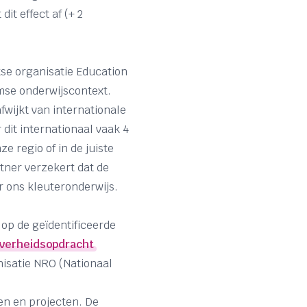
it effect af (+ 2
itse organisatie Education
mse onderwijscontext.
fwijkt van internationale
dit internationaal vaak 4
e regio of in de juiste
tner verzekert dat de
r ons kleuteronderwijs.
op de geïdentificeerde
verheidsopdracht
nisatie NRO (Nationaal
n en projecten. De