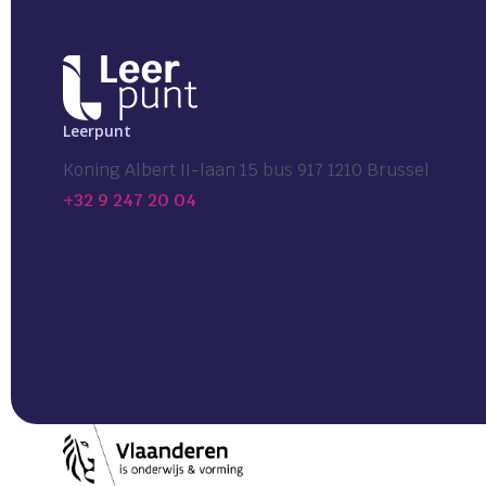
Leerpunt
Koning Albert II-laan 15 bus 917 1210 Brussel
+32 9 247 20 04